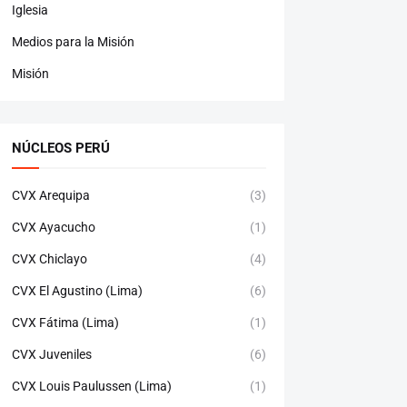
Iglesia
Medios para la Misión
Misión
NÚCLEOS PERÚ
CVX Arequipa
(3)
CVX Ayacucho
(1)
CVX Chiclayo
(4)
CVX El Agustino (Lima)
(6)
CVX Fátima (Lima)
(1)
CVX Juveniles
(6)
CVX Louis Paulussen (Lima)
(1)