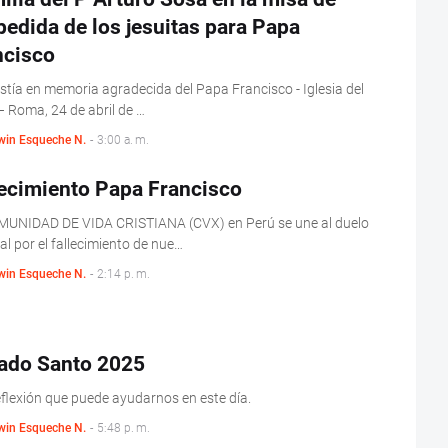
edida de los jesuitas para Papa
ncisco
stía en memoria agradecida del Papa Francisco - Iglesia del
 Roma, 24 de abril de …
win Esqueche N.
-
3:00 a. m.
lecimiento Papa Francisco
MUNIDAD DE VIDA CRISTIANA (CVX) en Perú se une al duelo
l por el fallecimiento de nue…
win Esqueche N.
-
2:14 p. m.
ado Santo 2025
flexión que puede ayudarnos en este día.
win Esqueche N.
-
5:48 p. m.