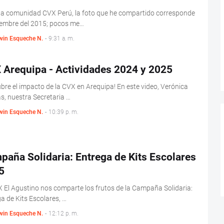
da comunidad CVX Perú, la foto que he compartido corresponde
iembre del 2015; pocos me…
win Esqueche N.
-
9:31 a. m.
 Arequipa - Actividades 2024 y 2025
bre el impacto de la CVX en Arequipa! En este video, Verónica
s, nuestra Secretaria …
win Esqueche N.
-
10:39 p. m.
aña Solidaria: Entrega de Kits Escolares
5
 El Agustino nos comparte los frutos de la Campaña Solidaria:
a de Kits Escolares, …
win Esqueche N.
-
12:12 p. m.