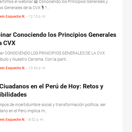
timos el webinar 📖 Conociendo los Principios Generales y
 Generales de la CVX 🎙️ ?…
win Esqueche N.
-
12:13 p. m.
inar Conociendo los Principios Generales
la CVX
ar CONOCIENDO LOS PRINCIPIOS GENERALES DE LA CVX.
ulo y Nuestro Carisma. Con la parti…
win Esqueche N.
-
10:34 p. m.
Ciuadanos en el Perú de Hoy: Retos y
ibilidades
mpos de incertidumbre social y transformación política, ser
ano en el Perú implica m…
win Esqueche N.
-
8:52 p. m.