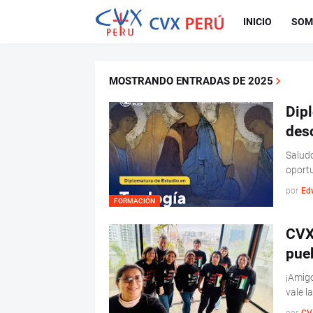
INICIO
SOM
MOSTRANDO ENTRADAS DE 2025
Dip
des
Saludo
oport
por
Ed
FORMACIÓN
CVX 
pueb
¡Amigo
vale 