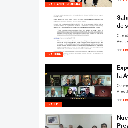
por
CV
CVX EL AGUSTINO (LIMA)
Salu
de 
Querid
Reciba
por
Ed
CVX PIURA
Exp
la 
Conver
Presid
por
Ed
CVX PERÚ
Nue
Pre