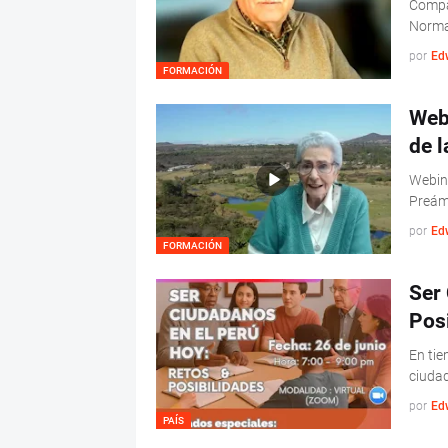
Compar
Normas
por
Ed
FORMACIÓN
Web
de 
Webin
Preámb
por
Ed
FORMACIÓN
Ser 
Pos
En tie
ciudad
por
Ed
PAÍS