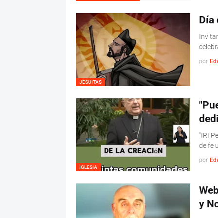
Día
Invita
celebr
por
Ed
JESUITAS
"Pu
dedi
"IRI P
de fe 
por
Ed
IGLESIA
Web
y N