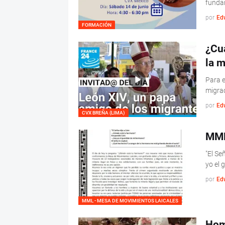
funda
por
Ed
FORMACIÓN
¿Cuá
la m
Para e
migrac
por
Ed
CVX BREÑA (LIMA)
MML
"El Se
yo el 
por
Ed
MML - MESA DE MOVIMIENTOS LAICALES
Homi