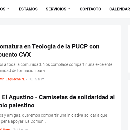
OS
ESTAMOS
SERVICIOS
CONTACTO
CALENDAR
lomatura en Teología de la PUCP con
cuento CVX
s a toda la comunidad. Nos complace compartir una excelente
unidad de formación para …
win Esqueche N.
-
10:15 a. m.
El Agustino - Camisetas de solidaridad al
lo palestino
s y amigas, queremos compartir una iniciativa solidaria que
la pena apoyar! La Comun…