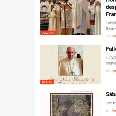
desp
Fra
Eucari
Gesù –
JESUITAS
por
Ed
Fal
La CO
mundia
por
Ed
IGLESIA
Sáb
Una re
por
Ed