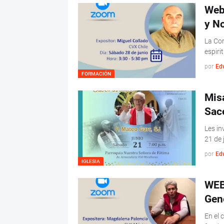
Web
y N
La Co
espiri
por
Ed
FORMACIÓN
Mis
Sac
Les in
21 de 
por
Ed
IGLESIA
WEB
Gen
En el 