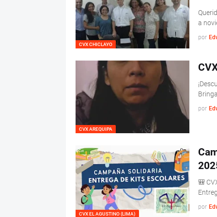
Queri
a nov
por
Ed
CVX CHICLAYO
CVX
¡Descu
Bringa
por
Ed
CVX AREQUIPA
Camp
202
🎒 CVX
Entreg
por
Ed
CVX EL AGUSTINO (LIMA)