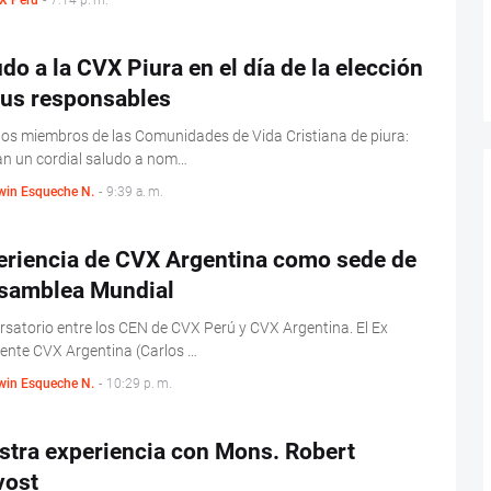
X Peru
-
7:14 p. m.
do a la CVX Piura en el día de la elección
sus responsables
os miembros de las Comunidades de Vida Cristiana de piura:
n un cordial saludo a nom…
win Esqueche N.
-
9:39 a. m.
eriencia de CVX Argentina como sede de
Asamblea Mundial
satorio entre los CEN de CVX Perú y CVX Argentina. El Ex
ente CVX Argentina (Carlos …
win Esqueche N.
-
10:29 p. m.
stra experiencia con Mons. Robert
vost