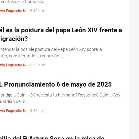
mentos de la Comunida…
win Esqueche N.
-
8:42 a. m.
l es la postura del papa León XIV frente a
igración?
ntender la posible postura del Papa León XIV sobre la
ión, considerando su conexión …
win Esqueche N.
-
9:10 a. m.
 Pronunciamiento 6 de mayo de 2025
ñor dijo a Caín: -¿Dónde está tu hermano? Respondió Caín: -¿Soy
guardián de m…
win Esqueche N.
-
9:47 p. m.
lía del P Arturo Sosa en la misa de