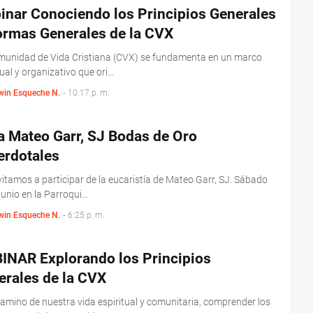
inar Conociendo los Principios Generales
ormas Generales de la CVX
munidad de Vida Cristiana (CVX) se fundamenta en un marco
tual y organizativo que ori…
win Esqueche N.
-
10:17 p. m.
a Mateo Garr, SJ Bodas de Oro
erdotales
vitamos a participar de la eucaristía de Mateo Garr, SJ. Sábado
junio en la Parroqui…
win Esqueche N.
-
6:25 p. m.
INAR Explorando los Principios
erales de la CVX
camino de nuestra vida espiritual y comunitaria, comprender los