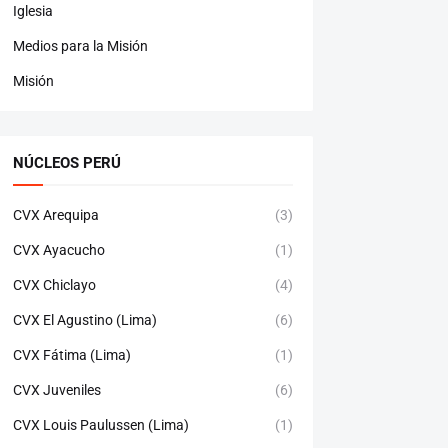
Iglesia
Medios para la Misión
Misión
NÚCLEOS PERÚ
CVX Arequipa
(3)
CVX Ayacucho
(1)
CVX Chiclayo
(4)
CVX El Agustino (Lima)
(6)
CVX Fátima (Lima)
(1)
CVX Juveniles
(6)
CVX Louis Paulussen (Lima)
(1)