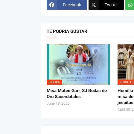
Facebook
Twitter
TE PODRÍA GUSTAR
IGLESIA
JESUITAS
Misa Mateo Garr, SJ Bodas de
Homilía 
Oro Sacerdotales
misa de
jesuita
June 19, 2025
April 30, 