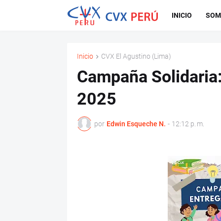
INICIO
SOM
Inicio
CVX El Agustino (Lima)
Campaña Solidaria:
2025
por
Edwin Esqueche N.
-
12:12 p. m.