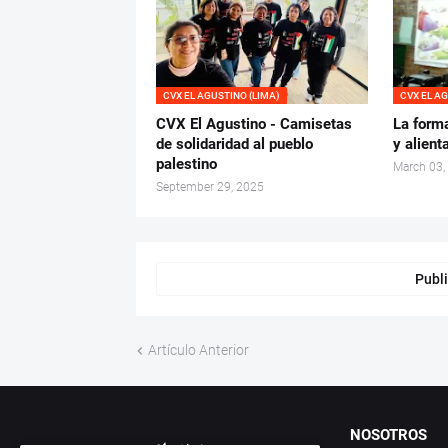
CVX EL AGUSTINO (LIMA)
CVX EL A
CVX El Agustino - Camisetas
La form
de solidaridad al pueblo
y alient
palestino
March 03,
September 29, 2025
Publi
Artículo Anterior
NOSOTROS