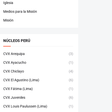
Iglesia
Medios para la Misión
Misión
NÚCLEOS PERÚ
CVX Arequipa
(3)
CVX Ayacucho
(1)
CVX Chiclayo
(4)
CVX El Agustino (Lima)
(6)
CVX Fátima (Lima)
(1)
CVX Juveniles
(6)
CVX Louis Paulussen (Lima)
(1)