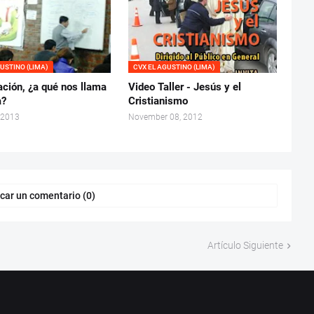
GUSTINO (LIMA)
CVX EL AGUSTINO (LIMA)
ación, ¿a qué nos llama
Video Taller - Jesús y el
a?
Cristianismo
 2013
November 08, 2012
car un comentario (0)
Artículo Siguiente