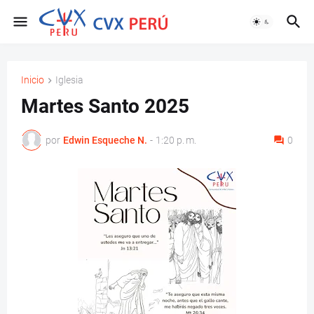
Inicio
Iglesia
Martes Santo 2025
por
Edwin Esqueche N.
-
1:20 p. m.
0