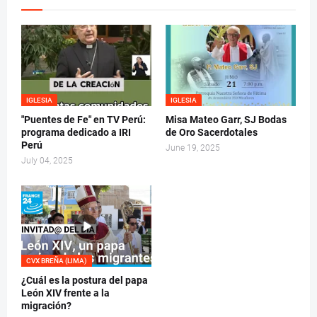
IGLESIA
IGLESIA
"Puentes de Fe" en TV Perú:
Misa Mateo Garr, SJ Bodas
programa dedicado a IRI
de Oro Sacerdotales
Perú
June 19, 2025
July 04, 2025
CVX BREÑA (LIMA)
¿Cuál es la postura del papa
León XIV frente a la
migración?