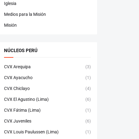
Iglesia
Medios para la Misión
Misión
NÚCLEOS PERÚ
CVX Arequipa
(3)
CVX Ayacucho
(1)
CVX Chiclayo
(4)
CVX El Agustino (Lima)
(6)
CVX Fátima (Lima)
(1)
CVX Juveniles
(6)
CVX Louis Paulussen (Lima)
(1)