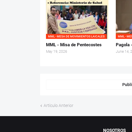
MML - MESA DE MOVIMIENTOS LAICALES
MML - ME
MML - Misa de Pentecostes
Pagola -
May 19, 2026
June 14, 
Publi
Artículo Anterior
NOSOTROS