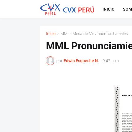
INICIO
SOM
Inicio
MML - Mesa de Movimientos Laicales
MML Pronunciamie
por
Edwin Esqueche N.
-
9:47 p. m.