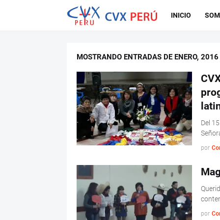
INICIO
SOM
MOSTRANDO ENTRADAS DE ENERO, 2016
CVX 
pro
lat
Del 15
Señor
por
Co
Mag
Queri
conten
por
Co