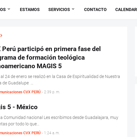
OS
ESTAMOS
SERVICIOS
CONTACTO
CALENDAR
Perú participó en primera fase del
grama de formación teológica
inoamericano MAGIS 5
 al 24 de enero se realizó en la Casa de Espiritualidad de Nuestra
a de Guadalupe …
municaciones CVX PERÚ
-
2:39 p. m.
is 5 - México
da Comunidad nacional Les escribimos desde Guadalajara, muy
tas por todo lo que…
municaciones CVX PERÚ
-
1:24 a. m.