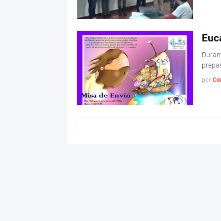
Euca
Durant
prepa
por
Co