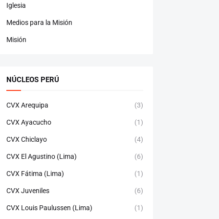
Iglesia
Medios para la Misión
Misión
NÚCLEOS PERÚ
CVX Arequipa
(3)
CVX Ayacucho
(1)
CVX Chiclayo
(4)
CVX El Agustino (Lima)
(6)
CVX Fátima (Lima)
(1)
CVX Juveniles
(6)
CVX Louis Paulussen (Lima)
(1)