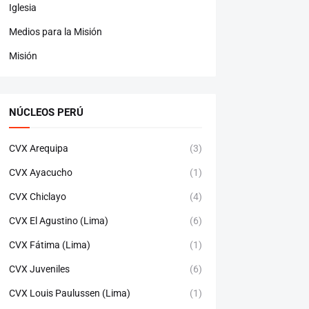
Iglesia
Medios para la Misión
Misión
NÚCLEOS PERÚ
CVX Arequipa
(3)
CVX Ayacucho
(1)
CVX Chiclayo
(4)
CVX El Agustino (Lima)
(6)
CVX Fátima (Lima)
(1)
CVX Juveniles
(6)
CVX Louis Paulussen (Lima)
(1)