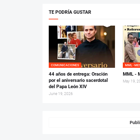
TE PODRÍA GUSTAR
COMUNICACIONES
MML - ME
44 años de entrega: Oración
MML - M
por el aniversario sacerdotal
May 19, 2
del Papa León XIV
June 19, 2026
Publi