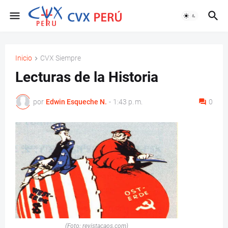
Inicio
CVX Siempre
Lecturas de la Historia
por
Edwin Esqueche N.
-
1:43 p. m.
0
(Foto: revistacaos.com)