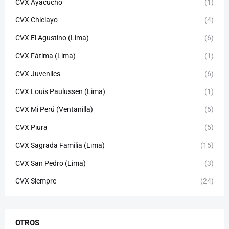
CVX Ayacucho
(1)
CVX Chiclayo
(4)
CVX El Agustino (Lima)
(6)
CVX Fátima (Lima)
(1)
CVX Juveniles
(6)
CVX Louis Paulussen (Lima)
(1)
CVX Mi Perú (Ventanilla)
(5)
CVX Piura
(5)
CVX Sagrada Familia (Lima)
(15)
CVX San Pedro (Lima)
(3)
CVX Siempre
(24)
OTROS