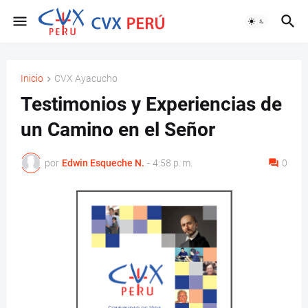
Inicio
CVX Ayacucho
Testimonios y Experiencias de
un Camino en el Señor
por
Edwin Esqueche N.
-
4:58 p. m.
0