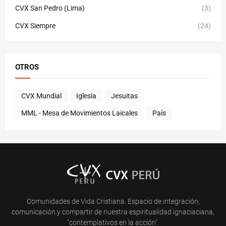
CVX San Pedro (Lima)
(3)
CVX Siempre
(24)
OTROS
CVX Mundial
Iglesia
Jesuitas
MML - Mesa de Movimientos Laicales
País
Comunidades de Vida Cristiana. Espacio de integración,
comunicación y compartir de nuestra espiritualidad ignaciaciana,
"contemplativos en la acción".