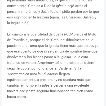
representan otras tendencias, lo que en mi opinión es
conveniente. Gracias a Dios la
Iglesia
dejó atrás el
pensamiento único y Juan Pablo II pidió perdón por lo que
eso significó en la historia (ejem, las Cruzadas, Galileo y
la Inquisición)
En cuanto a la posibilidad de que la
PUCP
pierda el título
de ‘Pontificia’, porque el de 'Católica' difícilmente se lo
pueden quitar, creo que la Iglesia tiene más que perder, ya
que ese cuento de que si se cambia de nombre tiene que
disolverse y los bienes pasar a la
Iglesia
–que está
tratando de vender Amprimo– sólo muestra que quiere
seguirle cobrando honorarios al Cardenal. Si la
‘Congregación para la Educación’
llegara,
equivocadamente, a presionar y no quedara más que
cambiar el nombre, la
Iglesia
perdería una excelente
universidad y ésta seguiría funcionando tan bien como
hasta ahora.