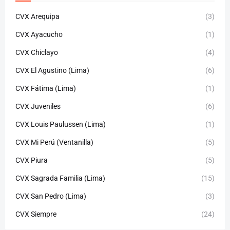
CVX Arequipa
(3)
CVX Ayacucho
(1)
CVX Chiclayo
(4)
CVX El Agustino (Lima)
(6)
CVX Fátima (Lima)
(1)
CVX Juveniles
(6)
CVX Louis Paulussen (Lima)
(1)
CVX Mi Perú (Ventanilla)
(5)
CVX Piura
(5)
CVX Sagrada Familia (Lima)
(15)
CVX San Pedro (Lima)
(3)
CVX Siempre
(24)