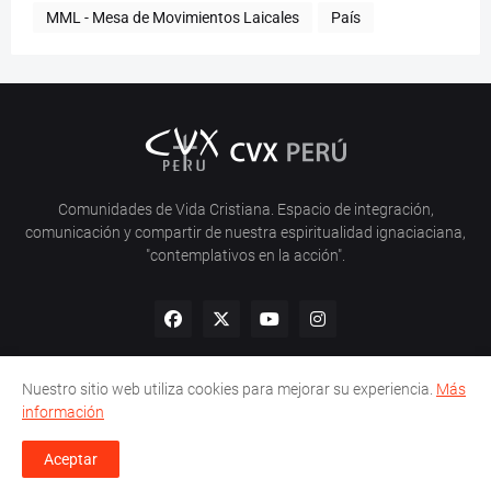
MML - Mesa de Movimientos Laicales
País
Comunidades de Vida Cristiana. Espacio de integración,
comunicación y compartir de nuestra espiritualidad ignaciaciana,
"contemplativos en la acción".
Nuestro sitio web utiliza cookies para mejorar su experiencia.
Más
información
Inicio
Nosotros
Política de Privacidad
Contacto
Aceptar
Desarrollado por -
Edwin Esqueche N.