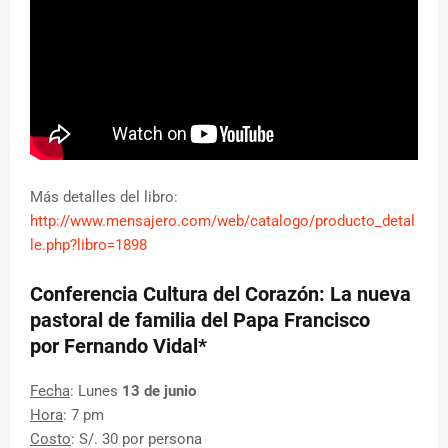
Más detalles del libro:
http://www.mensajero.com/web/catalogo/producto_detal
le.php?libro=1898
Conferencia Cultura del Corazón: La nueva
pastoral de familia del Papa Francisco
por Fernando Vidal*
Fecha
: Lunes
13 de junio
Hora
: 7 pm
Costo
: S/. 30 por persona