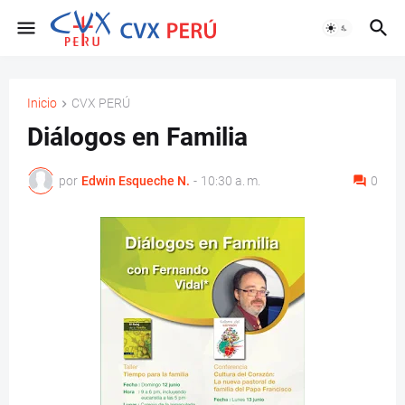
Inicio
CVX PERÚ
Diálogos en Familia
por
Edwin Esqueche N.
-
10:30 a. m.
0