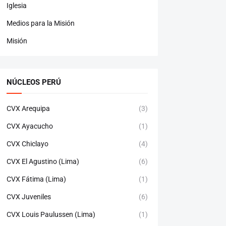
Iglesia
Medios para la Misión
Misión
NÚCLEOS PERÚ
CVX Arequipa
(3)
CVX Ayacucho
(1)
CVX Chiclayo
(4)
CVX El Agustino (Lima)
(6)
CVX Fátima (Lima)
(1)
CVX Juveniles
(6)
CVX Louis Paulussen (Lima)
(1)