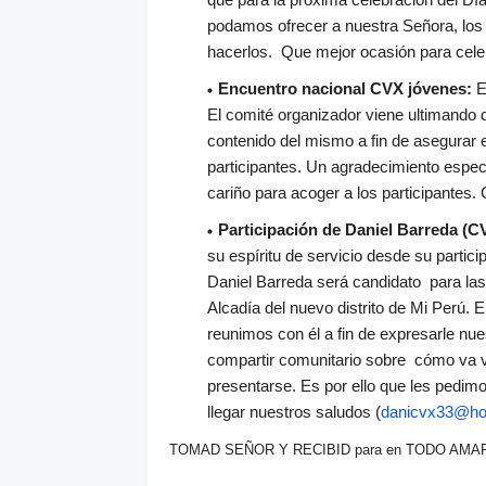
podamos ofrecer a nuestra Señora, los
hacerlos. Que mejor ocasión para cele
Encuentro nacional CVX jóvenes:
E
El comité organizador viene ultimando d
contenido del mismo a fin
de asegurar e
participantes. Un agradecimiento especi
cariño para acoger a los participantes.
Participación de Daniel Barreda (C
su espíritu de servicio desde su partic
Daniel Barreda será candidato para la
Alcadía del nuevo distrito de Mi Perú. 
reunimos con él a fin de expresarle nu
compartir comunitario sobre cómo va vi
presentarse. Es por ello que les pedim
llegar nuestros saludos (
danicvx33@ho
TOMAD SEÑOR Y RECIBID para en TODO AMAR