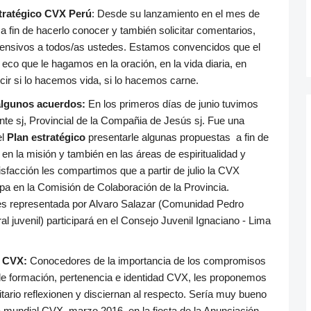
stratégico CVX Perú
: Desde su lanzamiento en el mes de
 fin de hacerlo conocer y también solicitar comentarios,
ensivos a todos/as ustedes. Estamos convencidos que el
co que le hagamos en la oración, en la vida diaria, en
cir si lo hacemos vida, si lo hacemos carne.
 algunos acuerdos:
En los primeros
días
de junio tuvimos
nte sj, Provincial de la Compañia de Jesús sj. Fue una
el
Plan estratégico
presentarle algunas propuestas a fin de
en la misión y también en las áreas de espiritualidad y
sfacción les compartimos que a partir de julio la CVX
pa en la Comisión de Colaboración de la Provincia.
s representada por Alvaro Salazar (Comunidad Pedro
 juvenil) participará en el Consejo Juvenil Ignaciano - Lima
s CVX:
Conocedores de la importancia de los compromisos
 de formación, pertenencia e identidad CVX, les proponemos
tario reflexionen y disciernan al respecto. Sería muy bueno
a mundial CVX, marzo 2016, en la fiesta de la Anunciación,