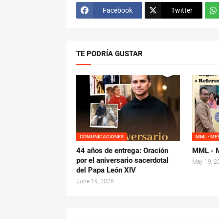
Facebook
Twitter
TE PODRÍA GUSTAR
COMUNICACIONES
MML - ME
44 años de entrega: Oración
MML - M
por el aniversario sacerdotal
May 19, 2
del Papa León XIV
June 19, 2026