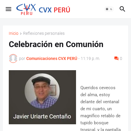
Inicio
Reflexiones personales
Celebración en Comunión
por
Comunicaciones CVX PERÚ
-
11:19 p. m.
0
Queridos cevecos
del alma, estoy
delante del ventanal
de mi cuarto, un
magnífico retablo de
tupido bosque
tropical, y la pantalla