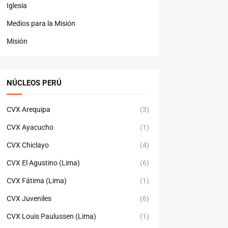
Iglesia
Medios para la Misión
Misión
NÚCLEOS PERÚ
CVX Arequipa
(3)
CVX Ayacucho
(1)
CVX Chiclayo
(4)
CVX El Agustino (Lima)
(6)
CVX Fátima (Lima)
(1)
CVX Juveniles
(6)
CVX Louis Paulussen (Lima)
(1)