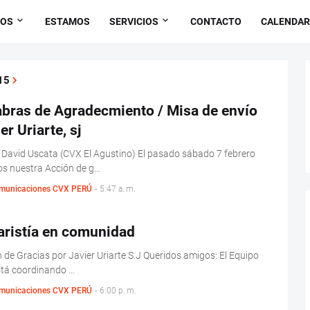
OS
ESTAMOS
SERVICIOS
CONTACTO
CALENDAR
15
abras de Agradecmiento / Misa de envío
er Uriarte, sj
David Uscata (CVX El Agustino) El pasado sábado 7 febrero
s nuestra Acción de g…
municaciones CVX PERÚ
-
5:47 a. m.
aristía en comunidad
 de Gracias por Javier Uriarte S.J Queridos amigos: El Equipo
stá coordinando …
municaciones CVX PERÚ
-
6:00 p. m.