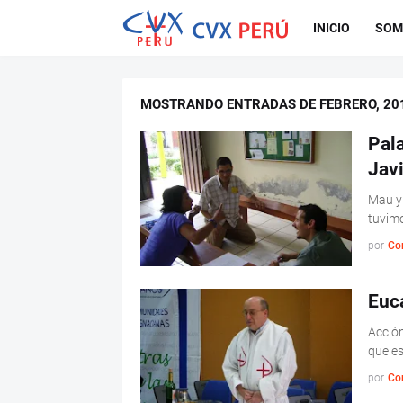
INICIO
SOM
MOSTRANDO ENTRADAS DE FEBRERO, 20
Pal
Javi
Mau y 
tuvimo
por
Co
Euc
Acción
que e
por
Co