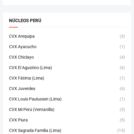
NÚCLEOS PERÚ
CVX Arequipa
(3)
CVX Ayacucho
(1)
CVX Chiclayo
(4)
CVX El Agustino (Lima)
(6)
CVX Fátima (Lima)
(1)
CVX Juveniles
(6)
CVX Louis Paulussen (Lima)
(1)
CVX Mi Perú (Ventanilla)
(5)
CVX Piura
(5)
CVX Sagrada Familia (Lima)
(15)