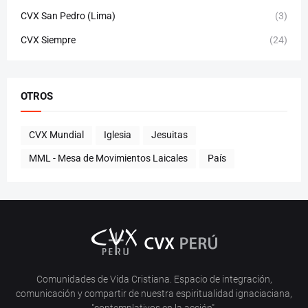
CVX San Pedro (Lima)
(3)
CVX Siempre
(24)
OTROS
CVX Mundial
Iglesia
Jesuitas
MML - Mesa de Movimientos Laicales
País
Comunidades de Vida Cristiana. Espacio de integración,
comunicación y compartir de nuestra espiritualidad ignaciaciana,
"contemplativos en la acción".