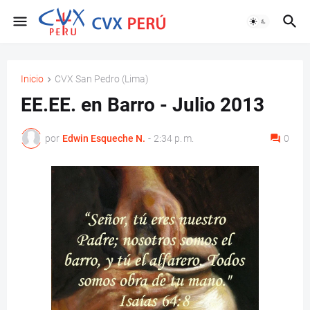
Inicio
CVX San Pedro (Lima)
EE.EE. en Barro - Julio 2013
por
Edwin Esqueche N.
-
2:34 p. m.
0