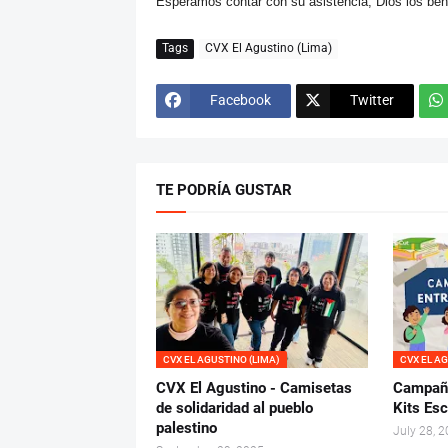
Esperamos contar con su asistencia, Dios los be
Tags
CVX El Agustino (Lima)
Facebook
Twitter
TE PODRÍA GUSTAR
CVX EL AGUSTINO (LIMA)
CVX EL A
CVX El Agustino - Camisetas
Campaña
de solidaridad al pueblo
Kits Es
palestino
July 28, 