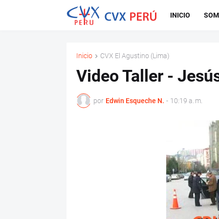
INICIO
SOM
Inicio
CVX El Agustino (Lima)
Video Taller - Jesú
por
Edwin Esqueche N.
-
10:19 a. m.