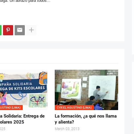
ndiga. Un abrazo para todos…
GUSTINO (LIMA)
CVX EL AGUSTINO (LIMA)
 Solidaria: Entrega de
La formación, ¿a qué nos llama
colares 2025
y alienta?
2025
March 03, 2013