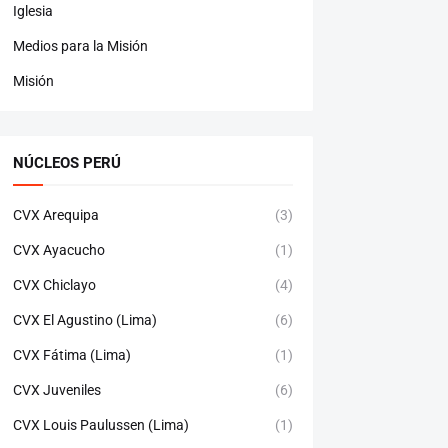
Iglesia
Medios para la Misión
Misión
NÚCLEOS PERÚ
CVX Arequipa
(3)
CVX Ayacucho
(1)
CVX Chiclayo
(4)
CVX El Agustino (Lima)
(6)
CVX Fátima (Lima)
(1)
CVX Juveniles
(6)
CVX Louis Paulussen (Lima)
(1)