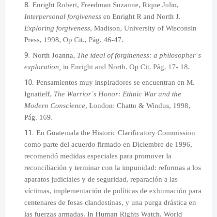
Enright Robert, Freedman Suzanne, Rique Julio,
Interpersonal forgiveness
en Enright R and North J.
Exploring forgiveness
, Madison, University of Wisconsin
Press, 1998, Op Cit., Pág. 46-47.
North Joanna,
The ideal of forgineness: a philosopher´s
exploration,
in Enright and North. Op Cit. Pág. 17- 18.
Pensamientos muy inspiradores se encuentran en M.
Ignatieff,
The Warrior´s Honor: Ethnic War and the
Modern Conscience
, London: Chatto & Windus, 1998,
Pág. 169.
En Guatemala the Historic Clarificatory Commission
como parte del acuerdo firmado en Diciembre de 1996,
recomendó medidas especiales para promover la
reconciliación y terminar con la impunidad: reformas a los
aparatos judiciales y de seguridad, reparación a las
víctimas, implementación de políticas de exhumación para
centenares de fosas clandestinas, y una purga drástica en
las fuerzas armadas.
In Human Rights Watch, World