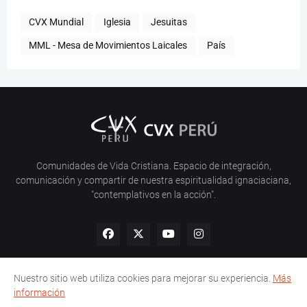
CVX Mundial
Iglesia
Jesuitas
MML - Mesa de Movimientos Laicales
País
Comunidades de Vida Cristiana. Espacio de integración,
comunicación y compartir de nuestra espiritualidad ignaciaciana,
"contemplativos en la acción".
Nuestro sitio web utiliza cookies para mejorar su experiencia.
Más
información
Inicio
Nosotros
Política de Privacidad
Contacto