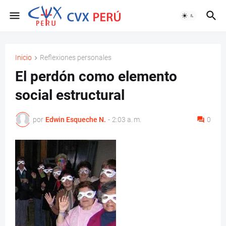
Inicio
Reflexiones personales
El perdón como elemento
social estructural
por
Edwin Esqueche N.
-
2:03 a. m.
0