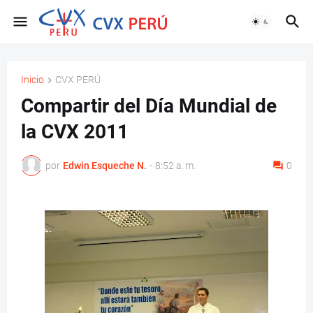
Inicio
CVX PERÚ
Compartir del Día Mundial de
la CVX 2011
por
Edwin Esqueche N.
-
8:52 a. m.
0