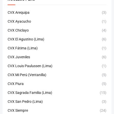
CVX Arequipa
(3)
CVX Ayacucho
(1)
CVX Chiclayo
(4)
CVX El Agustino (Lima)
(6)
CVX Fátima (Lima)
(1)
CVX Juveniles
(6)
CVX Louis Paulussen (Lima)
(1)
CVX Mi Perú (Ventanilla)
(5)
CVX Piura
(5)
CVX Sagrada Familia (Lima)
(15)
CVX San Pedro (Lima)
(3)
CVX Siempre
(24)